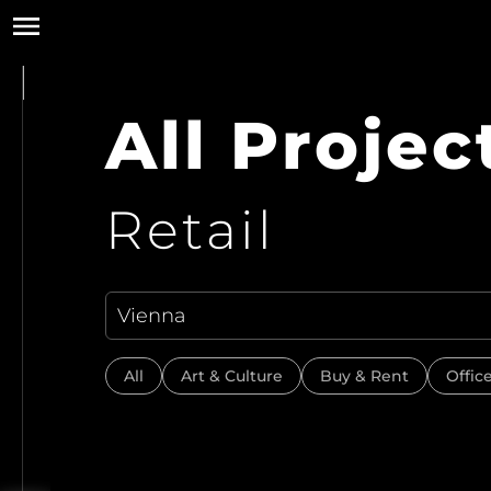
All Projec
Retail
All
Art & Culture
Buy & Rent
Offic