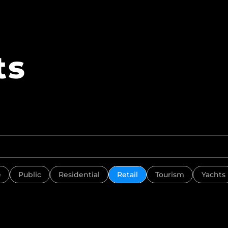
ts
e
Public
Residential
Retail
Tourism
Yachts