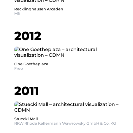
Recklinghausen Arcaden
Mfi
2012
One Goetheplaza
Freo
2011
Stuecki Mall
RKW Rhode Kellermann Wawrowsky GmbH & Co. KG