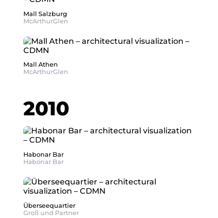
Mall Salzburg
McArthurGlen
Mall Athen
McArthurGlen
2010
Habonar Bar
Habonar Bar
Überseequartier
Groß und Partner